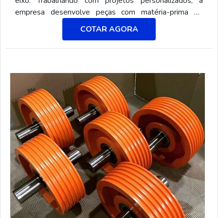
eixo. Trabalhando com projetos personalizados, a
empresa desenvolve peças com matéria-prima de
procedência, bem como dimensionamento certificado
COTAR AGORA
pelos órgãos regulamentadores.Nesse contexto, é
válido citar que durante a aquisição do produto é
importante informar ao fabricante o modelo e diâmetro
do equipamento, o diâmetro do encaixe ou furo do eixo,
número de cabos e tipo de bitola que é utiliza