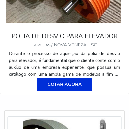
POLIA DE DESVIO PARA ELEVADOR
/ NOVA VENEZA - SC
SCPOLIAS
Durante o processo de aquisição da polia de desvio
para elevador, é fundamental que o cliente conte com o
auxílio de uma empresa experiente, que possua um
catálogo com uma ampla gama de modelos a fim de
oferecer um item compatível a todas as marcas do
COTAR AGORA
veículo existentes no mercado. REFERÊNCIA NA
COMERCIALIZAÇÃO DO PRODUTOLocalizada no
distrito de Caravaggio, em Nova Veneza (SC), a
SCPolias desenvolve produtos com as melhores
matérias-primas do mercado. Não se limitando a isso, a
empresa atua con