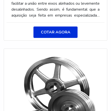
facilitar a união entre eixos alinhados ou levemente
COMPROVADAApenas na Aciobras existem as
desalinhados. Sendo assim, é fundamental que a
melhores condições para quem deseja achar o que
aquisição seja feita em empresas especializadas,
precisa para acoplamentos mecânicos. É possível
como a SCPolias, que desenvolve peças para atuar
encontrar uma grande variedade no portfólio como
nas funções de: Absorver choques; Absorver
acoplamento de borracha e elementos flexíveis
COTAR AGORA
desalinhamentos; Absorver vibrações; Atenuar
elásticos com ótima qualidade e assertividade.Se
partida e acionamento do equipamento; Facilitar
diferenciando dentro de seu segmento, a empresa
montagem; Facilitar manutenção.AS PRINCIPAIS
consegue também proporcionar um atendimento
CARACTERÍSTICAS TÉCNICAS DAS PEÇAS
cuidadoso e que busca a satisfação do cliente. A
Durante a construção, a empresa aplica
Aciobras é uma empresa que tem feito a diferença
no mercado pela idoneidade em tudo que faz, o
que fecha o ciclo de entrega com excelência para
cada cliente.