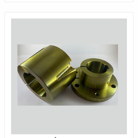
PARA BOMBAA Aciobras Acoplamentos canaliza
sua energia em criar uma estrutura com escritório
de alta qualidade onde são realizadas as atividades
e estrutura suficiente para atender todas as
demandas, tudo para garantir acoplamento para
bomba com precisão.Há muitas maneiras eficientes
de uma companhia demonstrar competência,
excelência e destaque em sua área de atuação. A
Aciobras Acoplamentos se mostra referência por
ter: Mais de 30 anos de experiência no ramo;
Equipamentos de última geração; Estrutura
suficiente para atender todas as demandas; Sede
em localização privilegiada na cidade de São
Paulo.Sem trocar o foco sobre acoplamento para
bomba, deve-se descartar empresas que não
tenham produtos e serviços com ótima qualidade e
precisão, pontos importantes que ficam de fora no
planejamento de empresas que visam apenas o
lucro, deixando a desejar nos outros fatores.Isso