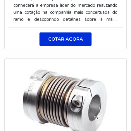
conhecerá a empresa líder do mercado realizando
uma cotação na companhia mais conceituada do
ramo e descobrindo detalhes sobre a maior
referência em bom atendimento.Quando a procura
é por acoplamentos elásticos, com os
COTAR AGORA
colaboradores da Aciobras Acoplamentos o cliente
obtém excelente custo-benefício e
comprometimento com o resultado final.MAIS
DETALHES SOBRE OS ACOPLAMENTOS
ELÁSTICOSA Aciobras Acoplamentos foca sua
estratégia em produzir uma estrutura para os
parceiros com escritório de alta qualidade onde são
realizadas as atividades e equipamentos de última
geração, tudo para se certificar que se tenha
acoplamentos elásticos com precisão.Há muitas
maneiras eficientes de uma companhia demonstrar
competência, excelência e destaque em sua área
de atuação. A Aciobras Acoplamentos se mostra