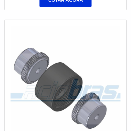
COTAR AGORA
PREÇO JUSTO E ACESSÍVELQuem pesquisa na
internet por acoplamento de lâminas preço
acessível em uma empresa que preza pela
segurança, consegue encontrar o site da Aciobras
Acoplamentos. Uma companhia com alto know-
how em acoplamentos industriais e cruzeta de
borracha, disponibilizando tudo que há de mais
atual para garantir a qualidade final para cada
cliente.Ainda tratando-se de acoplamento de
lâminas preço justo, sempre deve-se buscar uma
empresa que tenha produtos e serviços com ótima
qualidade e excelente custo-benefício, detalhes
que passam despercebidos e podem gerar prejuízo
futuros para os clientes.É importante lembrar que o
produto deve sempre ser adquirido com
companhias especializadas no segmento. Esse tipo
de cuidado ajuda a garantir a qualidade e
durabilidade dos materiais, além de evitar prejuízos
com substituições frequentes de produtos que não