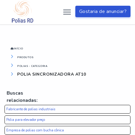
?>
Gostaria de anunciar?
INÍCIO
PRODUTOS
POLIAS - CATEGORIA
POLIA SINCRONIZADORA AT10
Buscas
relacionadas:
Fabricante de polias industriais
Polia para elevador preço
Empresa de polias com bucha cônica