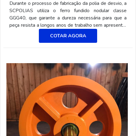
Durante o processo de fabricação da polia de desvio, a
SCPOLIAS utiliza o ferro fundido nodular classe
GGG40, que garante a dureza necessária para que a
peça resista a longos anos de trabalho sem apresentar
desgaste e sem prejudicar os cabos de aço.No geral, o
COTAR AGORA
produto é comumente empregado em elevadores e
tem como característica básicas guiar e tracionar os
cabos que unem cabine e contra-peso do veículo,
gerando o movimento desejado para circulação dos
equipamento entre os pisos. Além disso, as