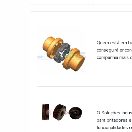
Quem está em bus
conseguirá encon
companhia mais c
atendimento.Quan
Acoplamentos o c
segmentos.ACO
O Soluções Indust
para britadores e
funcionalidades 