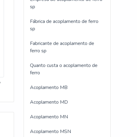
o
sp
com
trial
es ou
Além
Fábrica de acoplamento de ferro
o
tram
sp
tema
,
 de
Fabricante de acoplamento de
o
 com
ferro sp
a
m dos
a para
Quanto custa o acoplamento de
o de
ferro
ca
o
Acoplamento MB
ias
e
das e
Acoplamento MD
que é
to
dade
ra,
Acoplamento MN
ação
ais
Acoplamento MSN
é
ados