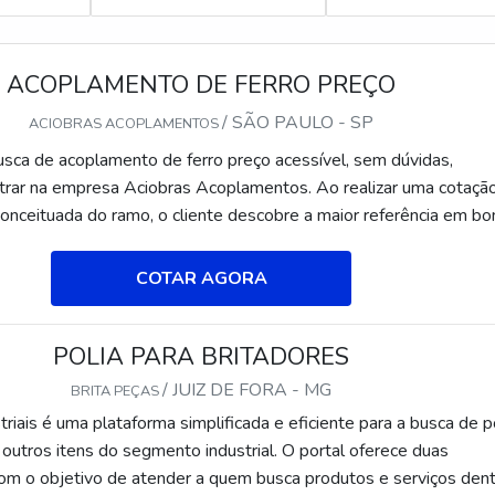
ACOPLAMENTO DE FERRO PREÇO
/ SÃO PAULO - SP
ACIOBRAS ACOPLAMENTOS
ca de acoplamento de ferro preço acessível, sem dúvidas,
trar na empresa Aciobras Acoplamentos. Ao realizar uma cotaçã
onceituada do ramo, o cliente descobre a maior referência em b
do a temática é acoplamento de ferro preço justo, com a Aciobr
liente recebe assertividade e atendimento a indústrias de diver
COTAR AGORA
PLAMENTO DE FERRO PREÇO JUS...
POLIA PARA BRITADORES
/ JUIZ DE FORA - MG
BRITA PEÇAS
riais é uma plataforma simplificada e eficiente para a busca de p
 outros itens do segmento industrial. O portal oferece duas
com o objetivo de atender a quem busca produtos e serviços den