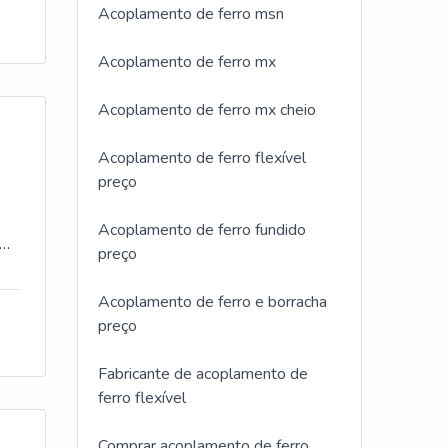
CO
Acoplamento de ferro msn
 do
ia
endo
a
ão
Acoplamento de ferro mx
.Além
se
ue
 como
Acoplamento de ferro mx cheio
os,
 o
cia
Acoplamento de ferro flexível
bém
ão;
preço
, mas
va
Acoplamento de ferro fundido
o
de de
preço
 e
pra
e
ma
Acoplamento de ferro e borracha
nta
preço
e
ão
em
Fabricante de acoplamento de
ferro flexível
to
Comprar acoplamento de ferro