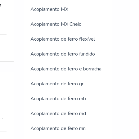
o
o.A
Acoplamento MX
 faz,
 e
 de
lia
Acoplamento MX Cheio
res
cada
polia
Acoplamento de ferro flexível
 ao
 a
e
Acoplamento de ferro fundido
sível
sse
com
tal a
Acoplamento de ferro e borracha
s e
Acoplamento de ferro gr
u
 as
Acoplamento de ferro mb
traz
 o
se
Acoplamento de ferro md
o
s
o de
co
Acoplamento de ferro mn
ia
no
ite é
ela
que