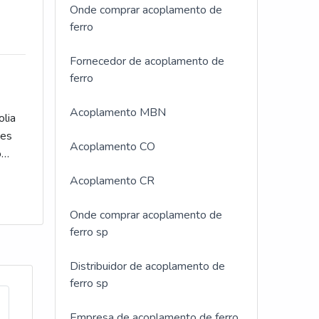
os e
Onde comprar acoplamento de
e
ferro
rande
Fornecedor de acoplamento de
ferro
Os
tens
Acoplamento MBN
de
olia
cios
des
Acoplamento CO
viço
o
es
de
Acoplamento CR
como
da de
ento
Onde comprar acoplamento de
da
ferro sp
lia
idade
s
Distribuidor de acoplamento de
a.O
e
ferro sp
e
a
Empresa de acoplamento de ferro