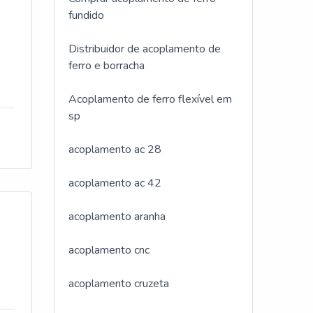
fundido
és
e
ada
Distribuidor de acoplamento de
om
ferro e borracha
e
, o
 G
Acoplamento de ferro flexível em
e
. A
sp
;
s
acoplamento ac 28
a
m
o.A
acoplamento ac 42
acoplamento aranha
ha
acoplamento cnc
a
s
acoplamento cruzeta