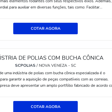
emais elementos rodantes com seus respectivos eixos. Ademais,
dial para auxiliar em diversas funções, tais como: Facilitar
e peça e eixo; Reduzir tempo de montagem; Reduzir tempo de
ntagem perfeita com menor interferência de tolerâncias; Facilita
AS PRINCIPAIS CARACTERÍSTICAS TÉCNICAS DA
COTAR AGORA
a no segmento, a SCPolias aplica aço SAE1045 n
ÚSTRIA DE POLIAS COM BUCHA CÔNICA
SCPOLIAS
/ NOVA VENEZA - SC
de uma indústria de polias com bucha cônica especializada é o
para garantir a aquisição de peças compatíveis com as correias.
mpresa deve apresentar um amplo portfólio fabricado de acordo 
nais e internacionais, a fim de garantir uma longa vida útil para as
s.O ACESSÓRIO É SOLICITADO POR DIVERSOS SETORESA
 polias para correias lisas, 3V, 5V, 8V, A, B, C, D, E, poli-V e micr
COTAR AGORA
odelos especiais para