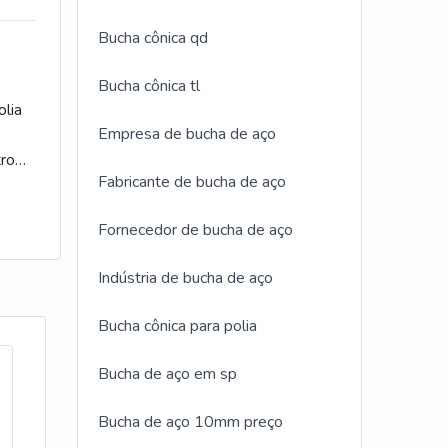
ento
da
Bucha cônica qd
lia
idade
s
Bucha cônica tl
a.O
e
olia
e
Empresa de bucha de aço
a
tro
o
Fabricante de bucha de aço
os e
com
trial
e
es ou
Além
Fornecedor de bucha de aço
rande
o
tram
tema
Indústria de bucha de aço
,
Os
 de
o
ens
 com
Bucha cônica para polia
a
de
m dos
cios
a para
Bucha de aço em sp
o de
viço
es
Bucha de aço 10mm preço
ca