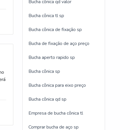
Bucha cônica qd valor
u
traz
s,
 o
Bucha cônica tl sp
do
ue é
se
dade
Bucha cônica de fixação sp
o de
ia
no
ação
Bucha de fixação de aço preço
ite é
que
é
 do
Bucha aperto rapido sp
endo
faz,
.Além
se
 de
Bucha cônica sp
 no
 como
res
erá
 o
polia
Bucha cônica para eixo preço
 a
Bucha cônica qd sp
, mas
sível
Empresa de bucha cônica tl
de de
pra
Comprar bucha de aço sp
s e