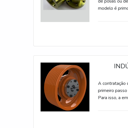
de polias ou d
modelo é primor
montagem entr
manutenção; Mo
manutenção.
PEÇAReferênci
IND
A contratação 
primeiro passo 
Para isso, a e
as normas nacio
transmissõe
SCPolias fabrica
V, bem como m