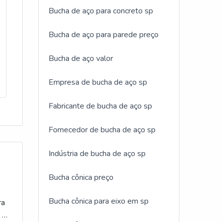
ias
e
da de
Bucha de aço para concreto sp
das e
que é
to
lia
Bucha de aço para parede preço
dade
ra,
dade
a.O
Bucha de aço valor
ação
ais
é
ados
a
Empresa de bucha de aço sp
o.A
 faz,
 e
com
Fabricante de bucha de aço sp
 de
lia
a ou
res
cada
o
Fornecedor de bucha de aço sp
polia
tema
 ao
Indústria de bucha de aço sp
 de
 a
 com
sível
sse
Bucha cônica preço
m dos
tal a
a para
Bucha cônica para eixo em sp
ra
nesse
s e
 os