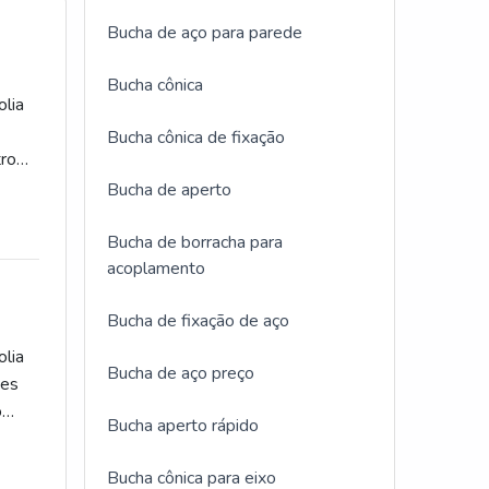
Bucha de aço para parede
Bucha cônica
olia
Bucha cônica de fixação
tro
os e
Bucha de aperto
e
rande
Bucha de borracha para
acoplamento
Os
Bucha de fixação de aço
tens
de
olia
Bucha de aço preço
cios
des
viço
o
Bucha aperto rápido
es
de
como
Bucha cônica para eixo
da de