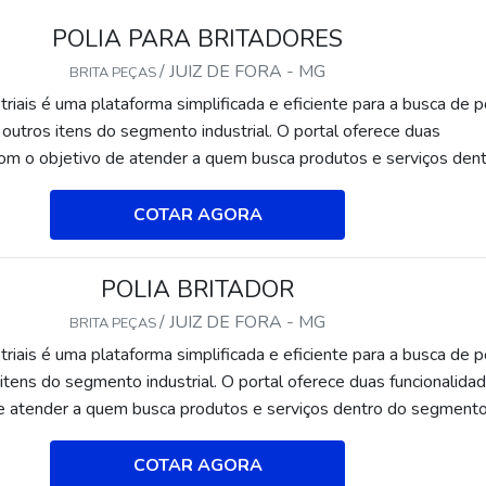
POLIA PARA BRITADORES
/ JUIZ DE FORA - MG
BRITA PEÇAS
riais é uma plataforma simplificada e eficiente para a busca de p
 outros itens do segmento industrial. O portal oferece duas
com o objetivo de atender a quem busca produtos e serviços den
strial ou empresas com interesse na divulgação de seus produt
 centralizada e ágil.A plataforma oferece uma vasta variedade d
COTAR AGORA
lia para britadores e mão de obra, pois é muito útil e tem uma g
to industrial. A disposição das divulgações é feita de forma
POLIA BRITADOR
egmentada facilitando e otimizando ainda mais o tempo de busca.
m no Soluções Industriais polia para britadores e muitos outros i
/ JUIZ DE FORA - MG
BRITA PEÇAS
l e o mais interessante, de forma segura e ágil. Essa experiência 
riais é uma plataforma simplificada e eficiente para a busca de p
 busca de diversas categorias e itens, afinal a disposição dos anún
 itens do segmento industrial. O portal oferece duas funcionalida
ficação e com apenas um clique é possível acessar o produto ou ser
e atender a quem busca produtos e serviços dentro do segment
xperiência de compra simplificada e segura encontrada no Soluçõ
presas com interesse na divulgação de seus produtos e serviços 
ue faz muitos clientes buscarem seus interesses voltados para o
da e ágil.A plataforma oferece uma vasta variedade de materiais 
COTAR AGORA
al nesse canal, que é um grande facilitador para a compra e ven