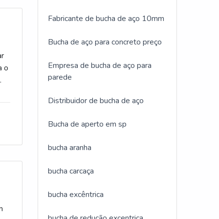
ma
Fabricante de bucha de aço 10mm
u
Bucha de aço para concreto preço
se
ar
Empresa de bucha de aço para
a o
ia
parede
te é
do
Distribuidor de bucha de aço
endo
.Além
Bucha de aperto em sp
bucha aranha
bucha carcaça
bucha excêntrica
m
bucha de redução excentrica