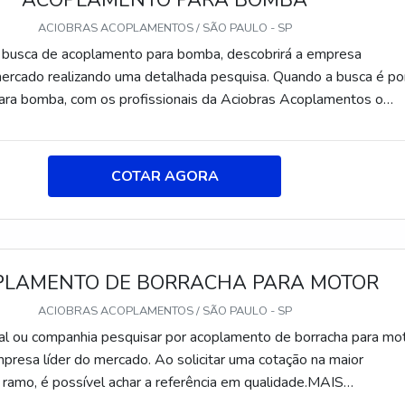
ACOPLAMENTO PARA BOMBA
ACIOBRAS ACOPLAMENTOS / SÃO PAULO - SP
busca de acoplamento para bomba, descobrirá a empresa
mercado realizando uma detalhada pesquisa. Quando a busca é po
ra bomba, com os profissionais da Aciobras Acoplamentos o
ontar com precisão e comprometimento com o resultado final.MA
PLAMENTO PARA BOMBAA Aciobras Acoplamentos canaliza
criar uma estrutura com escritório de alta qualidade onde são
COTAR AGORA
tividades e estrutura suficiente para atender todas as demandas,
ntir acoplamento para bomba com precisão.Há muitas maneiras
uma companhia demonstrar competência, excelência e destaque 
uação. A Aciobras Acoplamentos se mostra referência por ter: Ma
PLAMENTO DE BORRACHA PARA MOTOR
experiência no ramo; Equipamentos de última geração; Estrutura
a atender todas as demandas; Sede em localização privilegiada na
ACIOBRAS ACOPLAMENTOS / SÃO PAULO - SP
Paulo.Sem trocar o foco sobre acoplamento para bomba, deve-s
inal ou companhia pesquisar por acoplamento de borracha para mot
esas que não tenham produtos e serviços com ótima qualidade 
mpresa líder do mercado. Ao solicitar uma cotação na maior
os importantes que ficam de fora no planejamento de empresas 
o ramo, é possível achar a referência em qualidade.MAIS
lucro, deixando a desejar nos outros fatores.Isso tudo é a razão