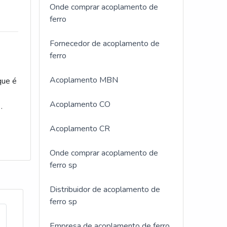
Onde comprar acoplamento de
s
ferro
Fornecedor de acoplamento de
ferro
Acoplamento MBN
que é
Acoplamento CO
pções
Acoplamento CR
ras
Onde comprar acoplamento de
ferro sp
Distribuidor de acoplamento de
ferro sp
Empresa de acoplamento de ferro