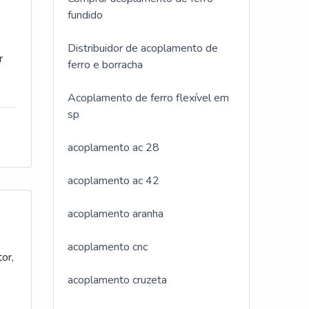
fundido
Distribuidor de acoplamento de
r
ferro e borracha
IS
Acoplamento de ferro flexível em
sp
acoplamento ac 28
em
acoplamento ac 42
is
acoplamento aranha
acoplamento cnc
e
or,
e
acoplamento cruzeta
que