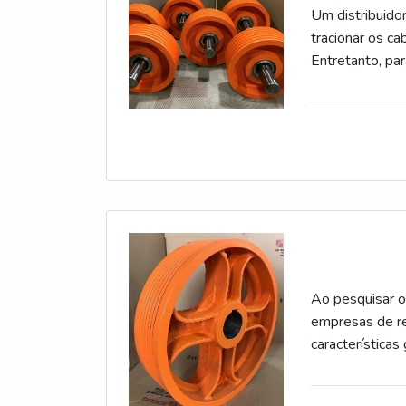
Um distribuido
tracionar os c
Entretanto, par
de mercado seja
SCPolias se de
tração e o fer
materiais gara
Ao pesquisar o
empresas de re
características
veículo, geran
outras vantage