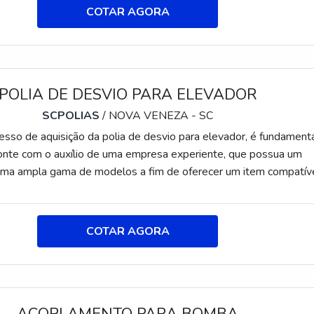
sviar o cabo para posicionar a cabine.; Garantir a vida útil do cab
COTAR AGORA
materiai
POLIA DE DESVIO PARA ELEVADOR
SCPOLIAS
/ NOVA VENEZA - SC
esso de aquisição da polia de desvio para elevador, é fundament
conte com o auxílio de uma empresa experiente, que possua um
uma ampla gama de modelos a fim de oferecer um item compatív
rcas do veículo existentes no mercado. REFERÊNCIA NA
ÇÃO DO PRODUTOLocalizada no distrito de Caravaggio, em
C), a SCPolias desenvolve produtos com as melhores matérias
COTAR AGORA
ado. Não se limitando a isso, a empresa atua con