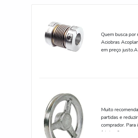
Quem busca por m
Aciobras Acoplame
em preço just
alguém procurar 
segurança, acha 
how em acoplamen
Muito recomendada
partidas e reduzi
comprador. Para 
fabricação e come