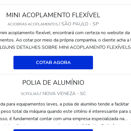
MINI ACOPLAMENTO FLEXÍVEL
/ SÃO PAULO - SP
ACIOBRAS ACOPLAMENTOS
ini acoplamento flexível, encontrará com certeza no website da
ntos. Ao cotar por meio da própria companhia, o cliente acha a 
o.ALGUNS DETALHES SOBRE MINI ACOPLAMENTO FLEXÍVELS
por mini acoplamento flexível em uma empresa que preza pela
o site da Aciobras Acoplamentos. Uma organização com alto kno
COTAR AGORA
to de borracha e junta de borracha para...
POLIA DE ALUMÍNIO
/ NOVA VENEZA - SC
SCPOLIAS
 para equipamentos leves, a polia de alumínio tende a facilitar
r peso total da máquina quando este critério é interessante para 
isso, é fundamental contar com uma empresa especializada na
rcialização das peças, como é o caso da SCPolias.Referência nac