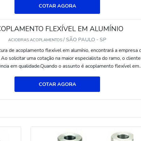
ábrica conta com um time de engenheiros técnicos capazes de
COTAR AGORA
as especiais de 20 a 2500mm em alumínio ou em diversos outro
cte
OPLAMENTO FLEXÍVEL EM ALUMÍNIO
/ SÃO PAULO - SP
ACIOBRAS ACOPLAMENTOS
ura de acoplamento flexível em alumínio, encontrará a empresa 
 Ao solicitar uma cotação na maior especialista do ramo, o cliente
ência em qualidade.Quando o assunto é acoplamento flexível em
Aciobras Acoplamentos o cliente encontra proteção e diversas o
MAIS SOBRE ACOPLAMENTO FLEXÍVEL EM ALUMÍNIOA Aciob
COTAR AGORA
a seus esforços em oferecer...