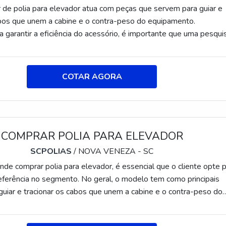
r de polia para elevador atua com peças que servem para guiar e
abos que unem a cabine e o contra-peso do equipamento.
a garantir a eficiência do acessório, é importante que uma pesqui
 feita, a fim de encontrar o melhor fornecedor.Nesse cenário, a
staca por aplicar ferro fundido nodular classe GGG70 nas peças 
ro fundido nodular classe GGG40 nas de desvio. Resumidamente, 
COTAR AGORA
ntem a dureza nece
COMPRAR POLIA PARA ELEVADOR
SCPOLIAS
/ NOVA VENEZA - SC
nde comprar polia para elevador, é essencial que o cliente opte 
ferência no segmento. No geral, o modelo tem como principais
 guiar e tracionar os cabos que unem a cabine e o contra-peso do
do o movimento desejado para a circulação entre os andares. Den
ns do produto, destacam-se: Desviar o cabo para posicionar os