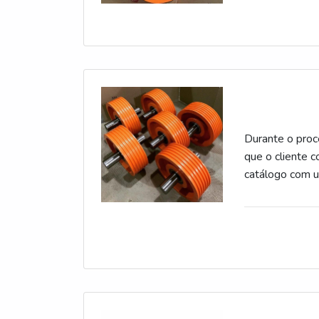
contra pesos De
de aço usando 
Durante o proc
que o cliente 
catálogo com 
a todas as ma
COMERCIALIZA
Nova Veneza (S
primas do merc