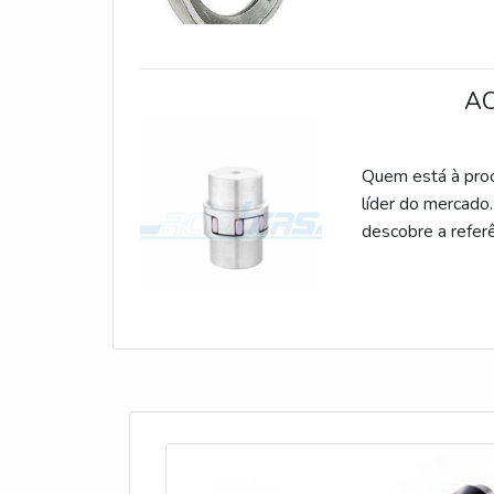
no segmento, a f
desenvolver peç
materiais de cara
AC
Quem está à proc
líder do mercado.
descobre a refer
alumínio, com a 
de pagamento.
Acoplamentos foc