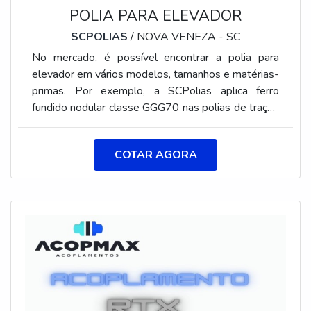
POLIA PARA ELEVADOR
SCPOLIAS
/ NOVA VENEZA - SC
No mercado, é possível encontrar a polia para
elevador em vários modelos, tamanhos e matérias-
primas. Por exemplo, a SCPolias aplica ferro
fundido nodular classe GGG70 nas polias de tração
e o ferro fundido nodular classe GGG40 nas de
desvio. No geral, ambos os materiais garantem a
COTAR AGORA
dureza necessária para que a peça resista longos
anos de trabalho sem apresentar desgaste e sem
prejudicar os cabos de aço.Nesse contexto, é
importante citar que diversos cuidados devem ser
tomados para a escolha das