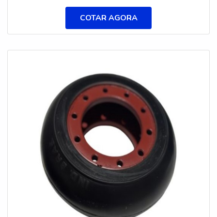
capaz de produzir polias que atendam a qualquer
COTAR AGORA
mercado e necessidade. Podendo fabricar polias de
20 a 2500mm em ferro cinzento, ferro nodular,
aços, alumínio ou outro material ferroso ou não
ferroso, a empresa fornece peças confeccionadas a
partir das rigorosas normas internacio