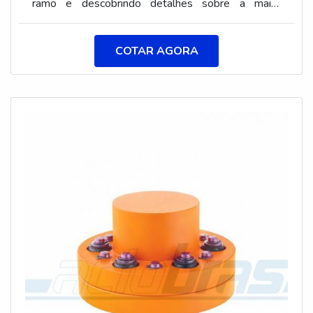
ramo e descobrindo detalhes sobre a maior
referência em bom atendimento.Quando a procura
é por acoplamentos tipo pino, com os
COTAR AGORA
colaboradores da Aciobras Acoplamentos o cliente
obtém excelente custo-benefício e
comprometimento com o resultado final.MAIS
INFORMAÇÕES SOBRE OS ACOPLAMENTOS
TIPO PINOA Aciobras Acoplamentos foca seus
recursos em proporcionar aos clientes uma
estrutura com escritório de alta qualidade onde são
realizadas as atividades e equipamentos de última
geração, tudo para garantir acoplamentos tipo pino
com precisão.Há muitas maneiras eficientes de
uma companhia demonstrar competência,
excelência e destaque em sua área de atuação. A
Aciobras Acoplamentos se mostra referência por
ter: Mais de 30 anos de experiência no ramo;
Equipamentos de última geração; Estrutura
suficiente para atender todas as demandas; Sede