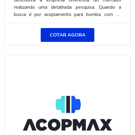
descobrirá a empresa referência do mercado
Acoplamentos é uma empresa inovadora no
realizando uma detalhada pesquisa. Quando a
segmento de acoplamentos mecânicos. O objetivo
busca é por acoplamento para bomba, com os
é disponibilizar tudo que há de mais atual para
profissionais da Aciobras Acoplamentos o cliente
garantir a qualidade final para cada cliente.A
pode contar com precisão e comprometimento com
MELHOR EMPRESA NO SEGMENTOSomente na
COTAR AGORA
o resultado final.MAIS SOBRE O ACOPLAMENTO
Aciobras Acoplamentos tem a solução ideal para
PARA BOMBAA Aciobras Acoplamentos canaliza
acoplamentos mecânicos. É possível encontrar
sua energia em criar uma estrutura com escritório
itens variados com tecnologia de ponta, como
de alta qualidade onde são realizadas as atividades
acoplamento para redutores e junta de borracha
e estrutura suficiente para atender todas as
para acoplamento com ótima qualidade e
demandas, tudo para garantir acoplamento para
excelente custo-benefício.Com o objetivo de trazer
bomba com precisão.Há muitas maneiras eficientes
a satisfação a todos os clientes, a empresa
de uma companhia demonstrar competência,
entende que seu melhor destaque é conquistar a
excelência e destaque em sua área de atuação. A
confiança de cada um. Tudo isso só é possível
Aciobras Acoplamentos se mostra referência por
através do investimento em equipamentos
ter: Mais de 30 anos de experiência no ramo;
modernos e profissionais experientes.A Aciobras
Equipamentos de última geração; Estrutura
Acoplamentos é uma empresa que tem sido
suficiente para atender todas as demandas; Sede
apontada de forma positiva no segmento pela
em localização privilegiada na cidade de São
seriedade e qualidade que fecha o ciclo de entrega