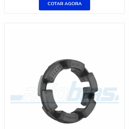
COTAR AGORA
engrenagem G permitem que você escolha um
tamanho menor para uma determinada aplicação. A
redução geral de tamanho também torna os
acoplamentos engrenagem G adequados para
aplicações em espaços confinados, que ainda
requerem grandes capacidades de furação e altas
cargas de torque. Os acoplamentos engrenagem
linha G são torsionalmente rígidos e dentes dos
cubos abaulados com tríplice crown. Compensam
desalinhamentos angulares,radiais e axiais.