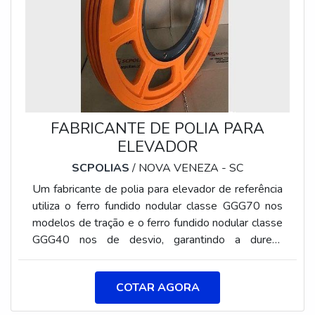
FABRICANTE DE POLIA PARA
ELEVADOR
SCPOLIAS
/ NOVA VENEZA - SC
Um fabricante de polia para elevador de referência
utiliza o ferro fundido nodular classe GGG70 nos
modelos de tração e o ferro fundido nodular classe
GGG40 nos de desvio, garantindo a dureza
necessária para que a peça resista a longos anos
de trabalho sem apresentar desgaste e sem
COTAR AGORA
prejudicar os cabos de aço.Referência no mercado,
a SCPolias utiliza a coloração laranja em todas as