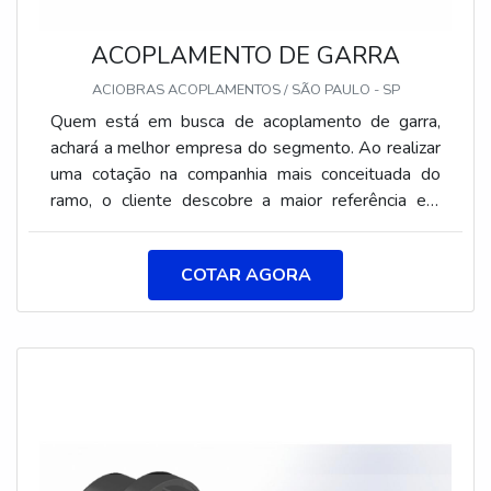
ACOPLAMENTO DE GARRA
ACIOBRAS ACOPLAMENTOS / SÃO PAULO - SP
Quem está em busca de acoplamento de garra,
achará a melhor empresa do segmento. Ao realizar
uma cotação na companhia mais conceituada do
ramo, o cliente descobre a maior referência em
bom atendimento.Quando o tema é acoplamento
de garra, com os profissionais da Aciobras
COTAR AGORA
Acoplamentos o cliente encontra ótima qualidade e
comprometimento com o resultado final.ALGUNS
DETALHES SOBRE ACOPLAMENTO DE
GARRAA Aciobras Acoplamentos foca sua energia
em criar para cada cliente uma estrutura com
escritório de alta qualidade onde são realizadas as
atividades e equipamentos de última geração, tudo
para garantir acoplamento de garra com ótima
qualidade.Há muitas maneiras eficientes de uma