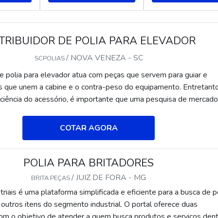
TRIBUIDOR DE POLIA PARA ELEVADOR
/ NOVA VENEZA - SC
SCPOLIAS
de polia para elevador atua com peças que servem para guiar e
os que unem a cabine e o contra-peso do equipamento. Entretanto
ficiência do acessório, é importante que uma pesquisa de mercado
ncontrar o melhor fornecedor.Nesse cenário, a SCPolias se destac
dido nodular classe GGG70 nas peças de tração e o ferro fundido
COTAR AGORA
GG40 nas de desvio. Resumidamente, os materiais garantem a d
POLIA PARA BRITADORES
/ JUIZ DE FORA - MG
BRITA PEÇAS
riais é uma plataforma simplificada e eficiente para a busca de p
 outros itens do segmento industrial. O portal oferece duas
com o objetivo de atender a quem busca produtos e serviços den