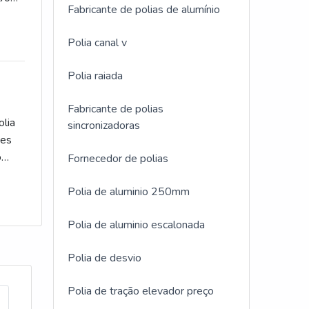
Fabricante de polias de alumínio
os e
e
Polia canal v
rande
Polia raiada
Os
tens
Fabricante de polias
de
olia
sincronizadoras
cios
des
viço
o
Fornecedor de polias
es
de
como
Polia de aluminio 250mm
da de
ento
Polia de aluminio escalonada
da
lia
idade
Polia de desvio
s
a.O
e
Polia de tração elevador preço
e
a