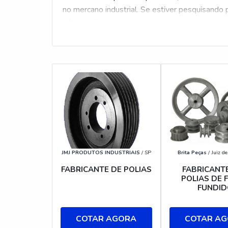
no mercano industrial. Se estiver pesquisando p
informações sobre a empresa clique em um ou m
JMJ PRODUTOS INDUSTRIAIS
/ SP
Brita Peças
/ Juiz d
FABRICANTE DE POLIAS
FABRICANT
POLIAS DE 
FUNDID
COTAR AGORA
COTAR A