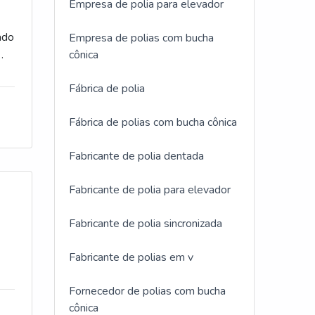
é
Empresa de polia para elevador
ados
o.A
 faz,
ado
Empresa de polias com bucha
 e
 de
cônica
lia
res
cada
polia
Fábrica de polia
 ao
Fábrica de polias com bucha cônica
 a
ra
sível
bre
sse
Fabricante de polia dentada
or
tal a
Fabricante de polia para elevador
s e
 o
o
Fabricante de polia sincronizada
u
traz
e
Fabricante de polias em v
se
om
o de
Fornecedor de polias com bucha
ia
e
no
cônica