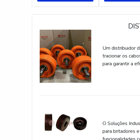
DIS
Um distribuidor 
tracionar os cab
para garantir a e
feita, a fim de e
aplicar ferro fun
nodular classe G
nece
O Soluções Indust
para britadores e
funcionalidades 