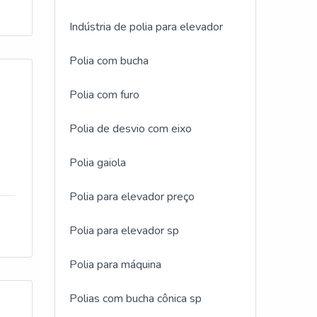
ite é
que
 do
Indústria de polia para elevador
endo
;
.Além
a
se
Polia com bucha
o.A
 como
 o
Polia com furo
 há
e
Polia de desvio com eixo
e
, mas
s
Polia gaiola
a
de de
Polia para elevador preço
a
pra
ta
s
ma
Polia para elevador sp
 do
Polia para máquina
 a
Polias com bucha cônica sp