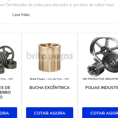
or Distribuidor de polia para elevador e gostaria de saber mais
ais dos anuciantes listados abaixo:
Leia Mais
e Fora - MG
Brita Peças
/ Juiz de Fora - MG
JMJ PRODUTOS INDUSTR
ES DE
BUCHA EXCÊNTRICA
POLIAS INDUSTR
FERRO
O
GORA
COTAR AGORA
COTAR AGO