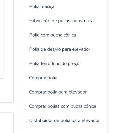
Polia maciça
o
com
trial
Fabricante de polias industriais
es ou
Além
o
tram
Polia com bucha cônica
tema
,
 de
o
Polia de desvio para elevador
 com
a
m dos
Polia ferro fundido preço
a para
o de
Comprar polia
ca
ias
e
Comprar polia para elevador
das e
que é
to
Comprar polias com bucha cônica
dade
ra,
Distribuidor de polia para elevador
ação
ais