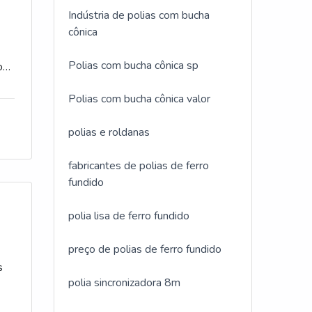
e
Indústria de polias com bucha
cônica
s
Polias com bucha cônica sp
com
e
Polias com bucha cônica valor
o
;
polias e roldanas
a
fabricantes de polias de ferro
fundido
polia lisa de ferro fundido
ma
preço de polias de ferro fundido
e
o
s
polia sincronizadora 8m
us