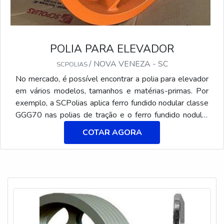
POLIA PARA ELEVADOR
/ NOVA VENEZA - SC
SCPOLIAS
No mercado, é possível encontrar a polia para elevador
em vários modelos, tamanhos e matérias-primas. Por
exemplo, a SCPolias aplica ferro fundido nodular classe
GGG70 nas polias de tração e o ferro fundido nodular
classe GGG40 nas de desvio. No geral, ambos os
COTAR AGORA
materiais garantem a dureza necessária para que a peça
resista longos anos de trabalho sem apresentar
desgaste e sem prejudicar os cabos de aço.Nesse
contexto, é importante citar que diversos cuidados
devem ser tomados para a escolha das