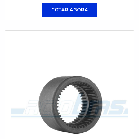
FLEXÍVEL ENGRENAGEMQuem quer encontrar
COTAR AGORA
acoplamento flexível engrenagem em uma
empresa inovadora, vai até o site da Aciobras
Acoplamentos. Na companhia é possível encontrar
acoplamento de borracha e elementos flexíveis
elásticos, oferecendo sempre a melhor opção para
o cliente final.Sem perder o foco em acoplamento
flexível engrenagem, deve-se descartar empresas
que não tenham produtos e serviços com ótima
qualidade e proteção, detalhes primordiais que são
deixados de lado por muitas empresas que não
focam na fidelização do cliente.É importante
lembrar que o produto deve sempre ser adquirido
com companhias especializadas no segmento. Esse
tipo de cuidado ajuda a garantir a qualidade e
durabilidade dos materiais, além de evitar prejuízos
com substituições frequentes de produtos que não
cumprem com suas funções adequadamente.
Assim, é possível poupar gastos