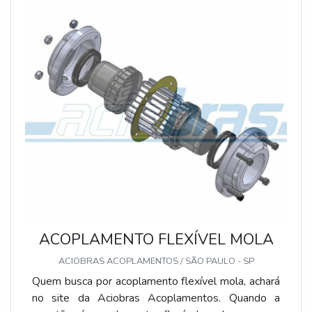
uma estrutura que hoje conta com escritório de alta
qualidade onde são realizadas as atividades e
matéria-prima de excelente qualidade. Tudo isso,
somado a uma equipe multidisciplinar de
consultores associados e profissionais qualificados,
garante a melhor experiência para os clientes com
qualidade.
ACOPLAMENTO FLEXÍVEL MOLA
ACIOBRAS ACOPLAMENTOS / SÃO PAULO - SP
Quem busca por acoplamento flexível mola, achará
no site da Aciobras Acoplamentos. Quando a