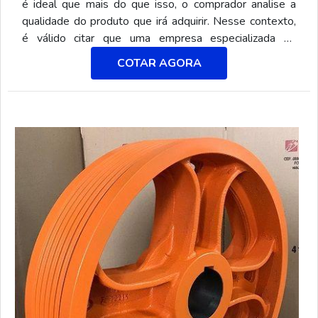
é ideal que mais do que isso, o comprador analise a
qualidade do produto que irá adquirir. Nesse contexto,
é válido citar que uma empresa especializada no
segmento, como a SCPolias, atua com acessórios
COTAR AGORA
confeccionados em ferro fundido nodular classe
GGG70, material que garante a dureza e resistência
necessária para a peça trabalhar por longos anos sem
desgaste e sem prejudicar os cabos de aço.O
ACESSÓRIO É DESTINADO PARA DIVERSAS
FUNÇÕES No m