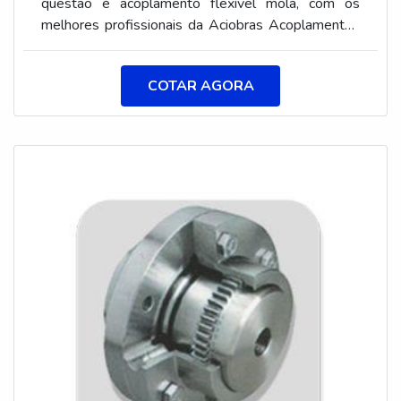
questão é acoplamento flexível mola, com os
melhores profissionais da Aciobras Acoplamentos
o cliente obtém precisão e diversas opções de
pagamento.ALGUNS DETALHES SOBRE O
COTAR AGORA
ACOPLAMENTO FLEXÍVEL MOLAA Aciobras
Acoplamentos canaliza seus esforços em criar aos
parceiros uma estrutura com escritório de alta
qualidade onde são realizadas as atividades e
matéria-prima de excelente qualidade, tudo para
oferecer acoplamento flexível mola com excelente
custo-benefício.Há muitas maneiras eficientes de
uma companhia demonstrar competência,
excelência e destaque em sua área de atuação. A
Aciobras Acoplamentos se mostra referência por
ter: Mais de 30 anos de experiência no ramo;
Equipamentos de última geração; Estrutura
suficiente para atender todas as demandas; Sede
em localização privilegiada na cidade de São
Paulo.Ainda com uma visão analítica sobre