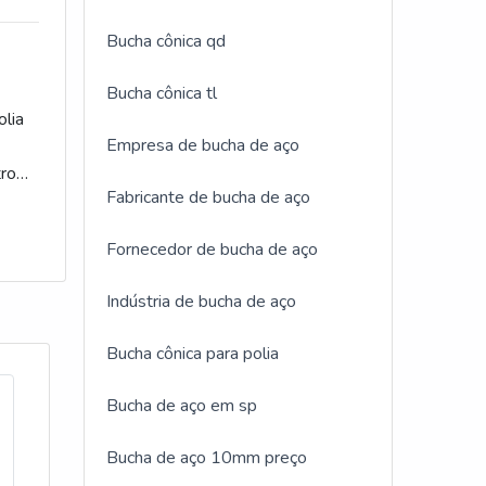
ento
da
Bucha cônica qd
lia
idade
s
Bucha cônica tl
a.O
e
olia
e
Empresa de bucha de aço
a
tro
o
Fabricante de bucha de aço
os e
com
trial
e
es ou
Além
Fornecedor de bucha de aço
rande
o
tram
tema
Indústria de bucha de aço
,
Os
 de
o
ens
 com
Bucha cônica para polia
a
de
m dos
cios
a para
Bucha de aço em sp
o de
viço
es
Bucha de aço 10mm preço
ca