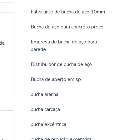
ma
Fabricante de bucha de aço 10mm
u
Bucha de aço para concreto preço
se
Empresa de bucha de aço para
 da
ia
parede
te é
do
Distribuidor de bucha de aço
em
endo
.Além
Bucha de aperto em sp
al
bucha aranha
bucha carcaça
bucha excêntrica
bucha de redução excentrica