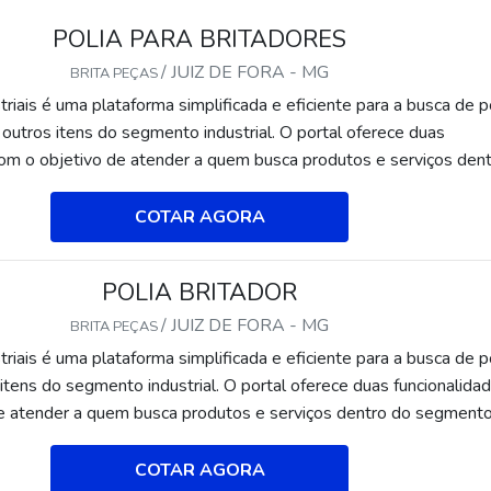
POLIA PARA BRITADORES
/ JUIZ DE FORA - MG
BRITA PEÇAS
riais é uma plataforma simplificada e eficiente para a busca de p
 outros itens do segmento industrial. O portal oferece duas
com o objetivo de atender a quem busca produtos e serviços den
strial ou empresas com interesse na divulgação de seus produt
 centralizada e ágil.A plataforma oferece uma vasta variedade d
COTAR AGORA
lia para britadores e mão de obra, pois é muito útil e tem uma g
to industrial. A disposição das divulgações é feita de forma
POLIA BRITADOR
egmentada facilitando e otimizando ainda mais o tempo de busca.
m no Soluções Industriais polia para britadores e muitos outros i
/ JUIZ DE FORA - MG
BRITA PEÇAS
l e o mais interessante, de forma segura e ágil. Essa experiência 
riais é uma plataforma simplificada e eficiente para a busca de p
 busca de diversas categorias e itens, afinal a disposição dos anún
 itens do segmento industrial. O portal oferece duas funcionalida
ficação e com apenas um clique é possível acessar o produto ou ser
e atender a quem busca produtos e serviços dentro do segment
xperiência de compra simplificada e segura encontrada no Soluçõ
presas com interesse na divulgação de seus produtos e serviços 
ue faz muitos clientes buscarem seus interesses voltados para o
da e ágil.A plataforma oferece uma vasta variedade de materiais 
COTAR AGORA
al nesse canal, que é um grande facilitador para a compra e ven