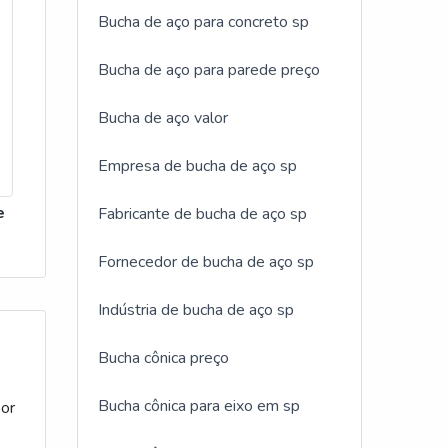
ias
e
da de
Bucha de aço para concreto sp
das e
que é
to
lia
Bucha de aço para parede preço
dade
ra,
dade
a.O
Bucha de aço valor
ação
ais
é
ados
a
Empresa de bucha de aço sp
o.A
 faz,
 e
com
e
Fabricante de bucha de aço sp
 de
lia
a ou
res
cada
o
Fornecedor de bucha de aço sp
polia
tema
 ao
Indústria de bucha de aço sp
 de
 a
 com
sível
sse
Bucha cônica preço
m dos
tal a
a para
Bucha cônica para eixo em sp
por
nesse
s e
 os