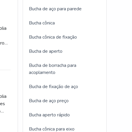
Bucha de aço para parede
Bucha cônica
olia
Bucha cônica de fixação
tro
os e
Bucha de aperto
e
rande
Bucha de borracha para
acoplamento
Os
Bucha de fixação de aço
tens
de
olia
Bucha de aço preço
cios
des
viço
o
Bucha aperto rápido
es
de
como
Bucha cônica para eixo
da de