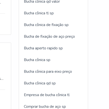
Bucha cônica qd valor
u
traz
tre
 o
Bucha cônica tl sp
ue é
se
o
dade
Bucha cônica de fixação sp
o de
ia
no
ação
Bucha de fixação de aço preço
ite é
que
é
 do
Bucha aperto rapido sp
endo
faz,
.Além
se
 de
Bucha cônica sp
 como
res
 o
polia
Bucha cônica para eixo preço
sa
 a
Bucha cônica qd sp
, mas
sível
de
Empresa de bucha cônica tl
os
de de
pra
Comprar bucha de aço sp
s e